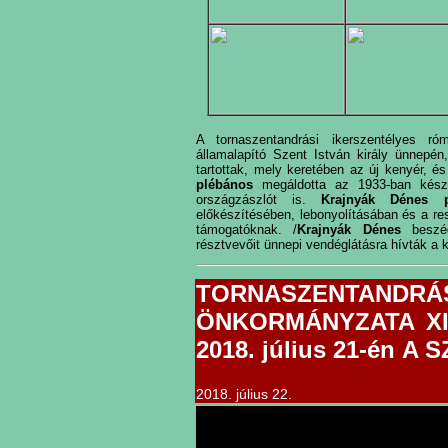
A tornaszentandrási ikerszentélyes r
államalapító Szent István király ünnepén
tartottak, mely keretében az új kenyér, é
plébános
megáldotta az 1933-ban kész
országzászlót is.
Krajnyák Dénes p
előkészítésében, lebonyolításában és a r
támogatóknak. /
Krajnyák Dénes
besz
résztvevőit ünnepi vendéglátásra hívták a 
TORNASZENT
ÖNKORMÁNYZATA XI. 
2018. július 21-én 
2018. július 22.