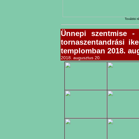
További ré
Ünnepi szentmise -
tornaszentandrási ike
templomban 2018. aug
2018. augusztus 20.