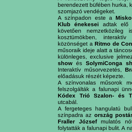
berendezett büfében hurka, ko
szomjazó vendégeket.
A színpadon este a
Misko
Klub énekesei
adtak elő 
követően nemzetközileg is
kosztümökben, interaktí
közönséget a
Ritmo de Con
műsoraik ideje alatt a táncos
különleges, exclusive jelme
show
és
SolymiConga s
Interaktív műsorvezetés,
Br
előadásuk részét képezte.
A színvonalas műsorok mell
felszolgálták a falunapi ü
Kódex Trió Szalon- és T
utcabál.
A fergeteges hangulatú bul
színpadra az
ország postá
Fraller József
mulatós nót
folytatták a falunapi bulit. A