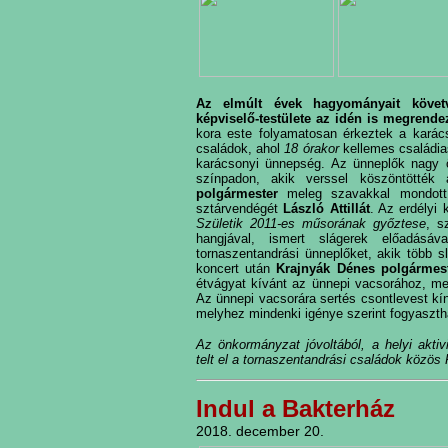
Az elmúlt évek hagyományait követ
képviselő-testülete az idén is megrende
kora este folyamatosan érkeztek a karác
családok, ahol
18 órakor
kellemes családias
karácsonyi ünnepség. Az ünneplők nagy
színpadon, akik verssel köszöntötté
polgármester
meleg szavakkal mondott
sztárvendégét
László Attillát
. Az erdélyi 
Születik 2011-es műsorának győztese
, s
hangjával, ismert slágerek előadásáv
tornaszentandrási ünneplőket, akik több sl
koncert után
Krajnyák Dénes polgármes
étvágyat kívánt az ünnepi vacsorához, me
Az ünnepi vacsorára sertés csontlevest kíná
melyhez mindenki igénye szerint fogyaszthato
Az önkormányzat jóvoltából, a helyi akti
telt el a tornaszentandrási családok közös
Indul a Bakterház
2018. december 20.