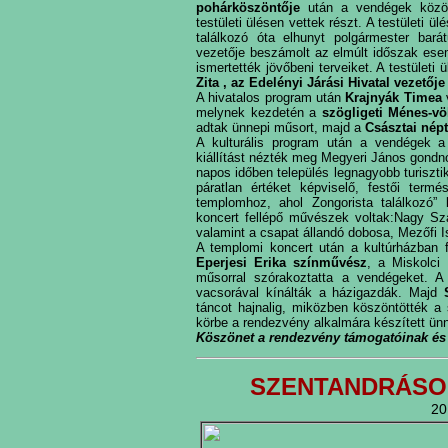
pohárköszöntője
után a vendégek közös
testületi ülésen vettek részt. A testületi 
találkozó óta elhunyt polgármester bar
vezetője beszámolt az elmúlt időszak esem
ismertették jövőbeni terveiket. A testüle
Zita , az Edelényi Járási Hivatal vezetőj
A hivatalos program után
Krajnyák Timea
v
melynek kezdetén a
szögligeti Ménes-vö
adtak ünnepi műsort, majd a
Császtai nép
A kulturális program után a vendégek a 
kiállítást nézték meg Megyeri János gondn
napos időben
település legnagyobb turiszt
páratlan értéket képviselő, festői termé
templomhoz, ahol Zongorista találkozó”
koncert fellépő művészek voltak:Nagy Sz
valamint a csapat állandó dobosa, Mezőfi Ist
A templomi koncert után a kultúrházban f
Eperjesi Erika színművész
, a Miskolci
műsorral szórakoztatta a vendégeket. A
vacsorával kínálták a házigazdák. Majd
táncot hajnalig, miközben
köszöntötték a 
körbe a rendezvény alkalmára készített ünne
Köszönet a rendezvény támogatóinak és
SZENTANDRÁSOK
20