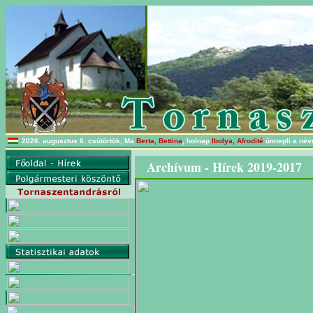
2026. augusztus 6. csütörtök, Ma
Berta, Bettina
, holnap
Ibolya, Afrodité
ünnepli a név
Archívum - Hírek 2019-2017