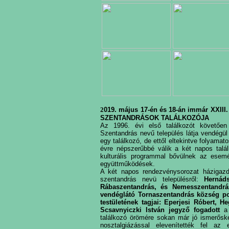
2
019. május 17-én és 18-án immár XXIII
SZENTANDRÁSOK TALÁLKOZÓJA
Az 1996. évi első találkozót követő
Szentandrás nevű település látja vendégül
egy találkozó, de ettől eltekintve folyamato
évre népszerűbbé válik a két napos talá
kulturális programmal bővülnek az ese
együttműködések.
A két napos rendezvénysorozat házigazd
szentandrás nevü településről:
Hernáds
Rábaszentandrás, és Nemesszentandrá
vendéglátó Tornaszentandrás község po
testületének tagjai: Eperjesi Róbert,
Scsavnyiczki István jegyző fogadott
a 
találkozó örömére sokan már jó ismerőské
nosztalgiázással elevenítették fel az