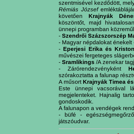
szentmisével kezdődött, mely
Rémiás József
emléktáblájá
követően
Krajnyák Déne
köszöntőt, majd hivatalosa
ünnepi programban közremű
-
Szendrői Százszorszép Ma
- Magyar népdalokat énekelt 
-
Eperjesi Erika és Kristo
művészei fergeteges slágerbe
-
Sramlikings
/A zenekar tag
- Zárórendezvényként
H
szórakoztatta a falunap részt
A műsort
Krajnyák Timea és
Este ünnepi vacsorával l
megjelenteket. Hajnalig tart
gondoskodik.
A falunapon a vendégek rende
- büfé - egészségmegőrző 
játszóudvar.