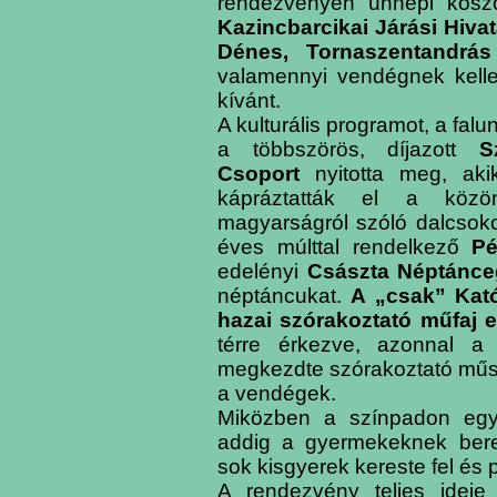
rendezvényen ünnepi kösz
Kazincbarcikai Járási Hivat
Dénes, Tornaszentandrás
valamennyi vendégnek kelle
kívánt.
A kulturális programot, a fal
a többszörös, díjazott
S
Csoport
nyitotta meg, aki
kápráztatták el a közö
magyarságról szóló dalcsokor
éves múlttal rendelkező
Pé
edelényi
Császta Néptánce
néptáncukat.
A „csak” Kat
hazai szórakoztató műfaj 
térre érkezve, azonnal a
megkezdte szórakoztató műso
a vendégek.
Miközben a színpadon egym
addig a gyermekeknek ber
sok kisgyerek kereste fel és 
A rendezvény teljes ideje a