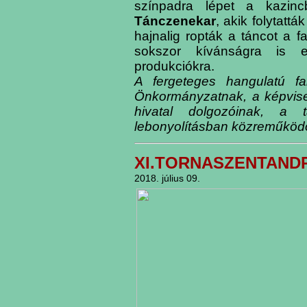
színpadra lépet a kazinc
Tánczenekar
, akik folytatt
hajnalig ropták a táncot a 
sokszor kívánságra is e
produkciókra.
A fergeteges hangulatú fa
Önkormányzatnak, a képvisel
hivatal dolgozóinak, a
lebonyolításban közreműköd
XI.TORNASZENTANDRÁ
2018. július 09.