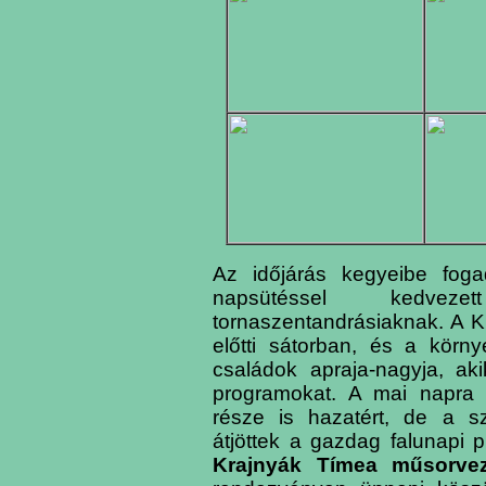
Az időjárás kegyeibe foga
napsütéssel kedve
tornaszentandrásiaknak. A Kul
előtti sátorban, és a körn
családok apraja-nagyja, ak
programokat. A mai napra 
része is hazatért, de a s
átjöttek a gazdag falunapi 
Krajnyák Tímea
műsorve