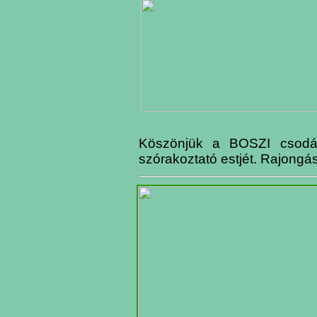
Köszönjük a BOSZI csodála
szórakoztató estjét. Rajongá