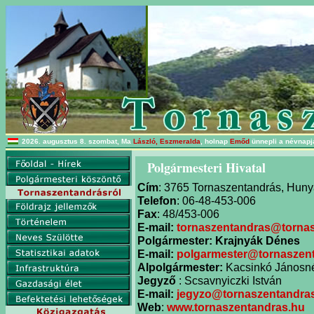
2026. augusztus 8. szombat, Ma
László, Eszmeralda
, holnap
Emőd
ünnepli a névnapjá
Polgármesteri Hivatal
Cím
: 3765 Tornaszentandrás, Hunya
Telefon
: 06-48-453-006
Fax
: 48/453-006
E-mail:
tornaszentandras@torna
Polgármester:
Krajnyák Dénes
E-mail:
polgarmester@tornaszen
Alpolgármester:
Kacsinkó Jánosn
Jegyző
: Scsavnyiczki István
E-mail:
jegyzo@tornaszentandra
Web
:
www.tornaszentandras.hu