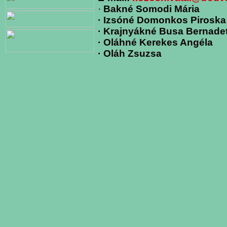
·
Bakné Somodi Mária
· Izsóné Domonkos Piroska
· Krajnyákné Busa Bernadet
· Oláhné Kerekes Angéla
· Oláh Zsuzsa