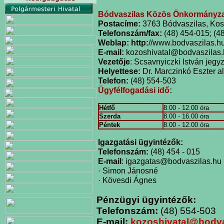
Bódvaszilas Közös Önkormányzat
Postacíme:
3763 Bódvaszilas, Koss
Telefonszám/fax:
(48) 454-015; (4
Weblap: http:
//www.bodvaszilas.hu
E-mail:
kozoshivatal@bodvaszilas.
Vezetője
: Scsavnyiczki István jegy
Helyettese:
Dr. Marczinkó Eszter a
Telefon:
(48) 554-503
Ügyfélfogadási idő:
Hétfő
8.00 - 12.00 óra
Szerda
8.00 - 16.00 óra
Péntek
8.00 - 12.00 óra
Igazgatási ügyintézők:
Telefonszám:
(48) 454 - 015
E-mail
: igazgatas@bodvaszilas.hu
· Simon Jánosné
· Kövesdi Ágnes
Pénzügyi ügyintézők:
Telefonszám:
(48) 554-503
E-mail:
kozoshivatal@bodva