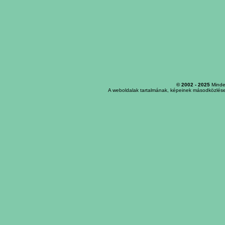
© 2002 - 2025
Minden
A weboldalak tartalmának, képeinek másodközlése,