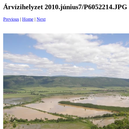
Árvízihelyzet 2010.június7/P6052214.JPG
Previous
|
Home
|
Next