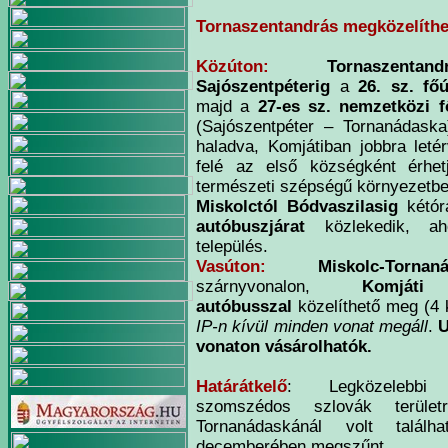
Tornaszentandrás megközelíth
Közúton:
Tornaszentand
Sajószentpéterig
a
26. sz. fő
majd a
27-es sz. nemzetközi f
(Sajószentpéter – Tornanádaska
haladva, Komjátiban jobbra let
felé az első községként érhet
természeti szépségű környezetbe
Miskolctól Bódvaszilasig
kétór
autóbuszjárat
közlekedik,
település.
Vasúton:
Miskolc-Tornan
szárnyvonalon,
Komjáti
va
autóbusszal
közelíthető meg (4
IP-n kívül minden vonat megáll
.
U
vonaton vásárolhatók.
Határátkelő
: Legközelebbi
szomszédos szlovák terül
Tornanádaskánál volt találh
decemberében megszűnt.