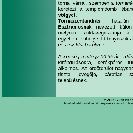
tornai várral, szemben a
tornaná
keretezi a templomdomb lábán
völgyet.
Tornaszentandrás
határán 
Esztramosna
k nevezett külön
melynek sziklavegetációja 
egyetlen lelőhelye. Itt tenyészik 
és a
sziklai boróka
is.
A
község mintegy 50 %-át erdősé
kirándulásokra, kerékpáros tú
alkalmas. Az erdőterület nagysá
tiszta levegője, páratlan
településnek.
© 2002 - 2025
Minden
A weboldalak tartalmának, képeinek másodközlése,