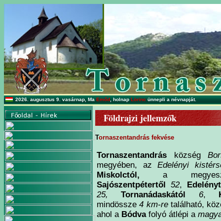
2026. augusztus 9. vasárnap, Ma
Emőd
, holnap
Lörinc
ünnepli a névnapját.
Földrajzi jellemzők
T
ornaszentandrás fekvése
Tornaszentandrás
község
Bor
megyében, az
Edelényi kistérs
Miskolctól,
a megyeszé
Sajószentpétertől
52
,
Edelényt
25,
Tornanádaskától
6
,
mindössze
4 km-re
található, köz
ahol a
Bódva
folyó átlépi a
magya