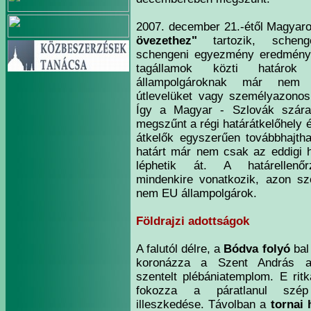
2007. december 21.-étől Magyar
övezethez"
tartozik, scheng
schengeni egyezmény eredmény
tagállamok közti határok
állampolgároknak már nem k
útlevelüket vagy személyazonosí
Így a Magyar - Szlovák száraz
megszűnt a régi határátkelőhely é
átkelők egyszerűen továbbhajth
határt már nem csak az eddigi h
léphetik át. A határellenő
mindenkire vonatkozik, azon sz
nem EU állampolgárok.
Földrajzi adottságok
A falutól délre, a
Bódva folyó
bal
koronázza a Szent András apo
szentelt plébániatemplom. E rit
fokozza a páratlanul szép
illeszkedése. Távolban a
tornai