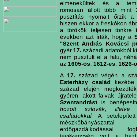
elmenekültek és a temp
romosan állott több mint
pusztítás nyomait őrzik 
hiszen ekkor a freskókon ábr
a törökök teljesen tönkre 
években azt írták, hogy a
"Szent András Kovácsi pu
gyér
17.
századi adatokból ki
nem pusztult el a falu, néh
az
1605-ös
,
1612-es
,
1626-
A
17.
század végén a szád
Esterházy család
kezébe 
század elején megkezdték
gyéren lakott falvak újratel
Szentandrást
is benépesít
hozott szlovák, illetve
családokkal.
A betelepítet
mészkőbányászatt
erdőgazdálkodással foglal
tevékenység volt a háztáj