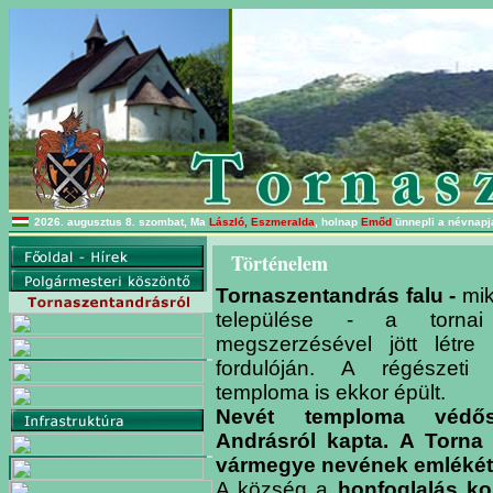
2026. augusztus 8. szombat, Ma
László, Eszmeralda
, holnap
Emőd
ünnepli a névnapjá
Történelem
Tornaszentandrás falu -
mik
települése - a tornai
megszerzésével jött létre
fordulóján. A régészeti f
temploma is ekkor épült.
Nevét temploma védősz
Andrásról kapta.
A Torna 
vármegye nevének emlékét 
A község a
honfoglalás ko