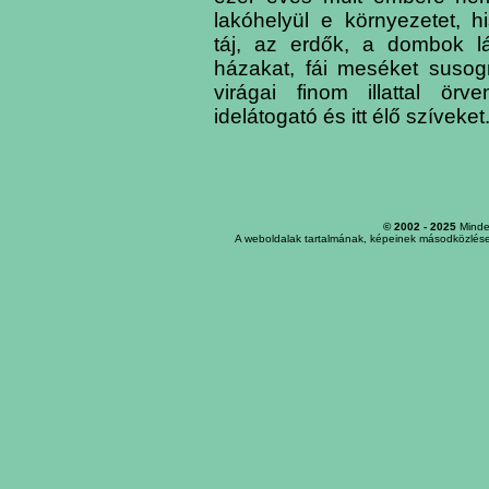
lakóhelyül e környezetet, h
táj, az erdők, a dombok lá
házakat, fái meséket susogn
virágai finom illattal ör
idelátogató és itt élő szíveket
© 2002 - 2025
Minden
A weboldalak tartalmának, képeinek másodközlése,