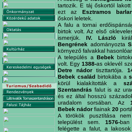
tartozik. E táj őskortól lakott
ezt az
Esztramos barlan
őskori leletek.
A falu a tornai erdőispánság
birtok volt. Az első oklevel
ismerjük.
IV. László
kir
Bengrének
adományozta
S
környező falvakkal hasonlóa
A település a
Bebek
birto
volt. Egy
1388-
as oklevél szer
Detre nádor
tiszttartója.
1
Bebek család
birtokába a
s
körül kialakították a
sz
Szentandrás
falut is az ur
és ez által hosszú századok
uradalom sorsában. Az
Bebek nádor
fiainak
20
portá
A törökök pusztítása nem
települést sem.
1576-
ban
felégette a falut, a lakosok