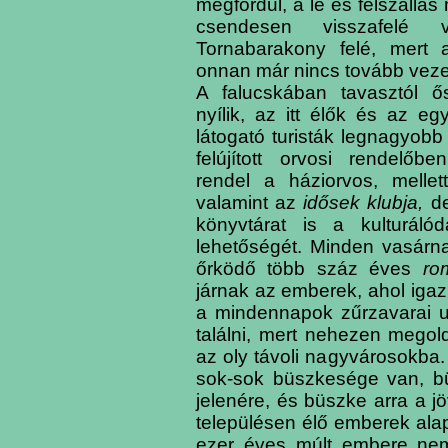
megfordul, a le és felszállás
csendesen visszafelé 
Tornabarakony felé, mert 
onnan már nincs tovább vezet
A falucskában tavasztól ő
nyílik, az itt élők és az e
látogató turisták legnagyob
felújított orvosi rendelőb
rendel a háziorvos, mell
valamint az
idősek klubja,
de 
könyvtárat is a kulturáló
lehetőségét. Minden vasárnap
őrködő több száz éves
ro
járnak az emberek, ahol igazi 
a mindennapok zűrzavarai 
találni, mert nehezen megol
az oly távoli nagyvárosokba.
sok-sok büszkesége van, bü
jelenére, és büszke arra a j
településen élő emberek ala
ezer éves múlt embere nem