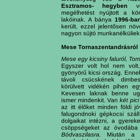
Esztramos- hegyben
v
megélhetést nyújtott a kö
lakóinak. A bánya
1996-ba
került, ezzel jelentősen növ
nagyon sújtó munkanélküliek
Mese Tornaszentandrásról
Mese egy kicsiny faluról, Tor
Egyszer volt hol nem volt
gyönyörű kicsi ország. Enne
távoli csücskének dimbes
körülvett vidékén pihen egy
Kevesen laknak benne ugy
ismer mindenkit. Van
két pici
az itt élőket minden földi j
falugondnoki gépkocsi szállí
dolgaikat intézni, a gyerek
csöppségeket az óvodába 
Bódvaszilasra.
Miután a