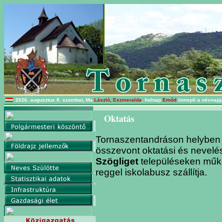
2026. augusztus 8. szombat, Ma
László, Eszmeralda
, holnap
Emőd
ünnepli a névnapjá
Oktatás
Tornaszentandráson helyben 
összevont oktatási és nevel
Szögliget
településeken műk
reggel iskolabusz szállítja.