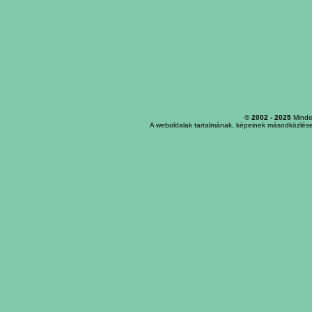
© 2002 - 2025
Minden
A weboldalak tartalmának, képeinek másodközlése,