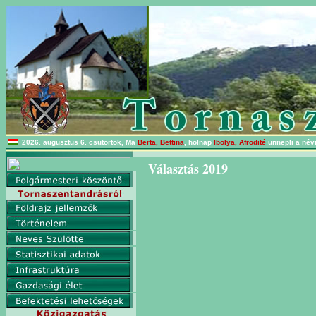
2026. augusztus 6. csütörtök, Ma
Berta, Bettina
, holnap
Ibolya, Afrodité
ünnepli a név
Választás 2019