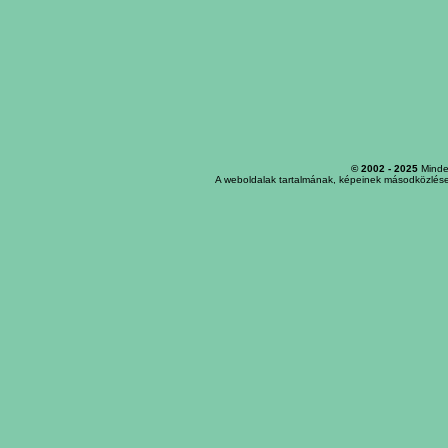
© 2002 - 2025
Minden
A weboldalak tartalmának, képeinek másodközlése,