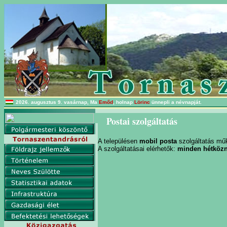
2026. augusztus 9. vasárnap, Ma
Emőd
, holnap
Lörinc
ünnepli a névnapját.
Postai szolgáltatás
A településen
mobil posta
szolgáltatás mű
A szolgáltatásai elérhetők:
minden hétközna