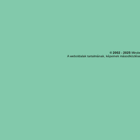
© 2002 - 2025
Minden
A weboldalak tartalmának, képeinek másodközlése,